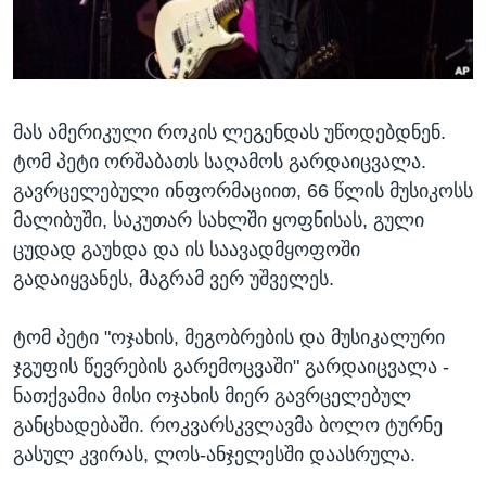
ᲡᲢᲣᲓᲘᲐ ᲕᲐᲨᲘᲜᲒᲢᲝᲜᲘ
ᲔᲙᲝᲜᲝᲛᲘᲙᲐ
Learning English
ᲯᲐᲜᲛᲠᲗᲔᲚᲝᲑᲐ
ᲗᲕᲐᲚᲘ ᲒᲕᲐᲓᲔᲕᲜᲔᲗ
ᲛᲔᲪᲜᲘᲔᲠᲔᲑᲐ
მას ამერიკული როკის ლეგენდას უწოდებდნენ.
ᲘᲜᲢᲔᲠᲕᲘᲣ
ტომ პეტი ორშაბათს საღამოს გარდაიცვალა.
ᲙᲣᲚᲢᲣᲠᲐ
გავრცელებული ინფორმაციით, 66 წლის მუსიკოსს
ენები
ᲒᲐᲚᲘᲚᲔᲝ
მალიბუში, საკუთარ სახლში ყოფნისას, გული
ცუდად გაუხდა და ის საავადმყოფოში
ᲓᲔᲖᲘᲜᲤᲝᲠᲛᲐᲪᲘᲐ
გადაიყვანეს, მაგრამ ვერ უშველეს.
ტომ პეტი "ოჯახის, მეგობრების და მუსიკალური
ჯგუფის წევრების გარემოცვაში" გარდაიცვალა -
ნათქვამია მისი ოჯახის მიერ გავრცელებულ
განცხადებაში. როკვარსკვლავმა ბოლო ტურნე
გასულ კვირას, ლოს-ანჯელესში დაასრულა.