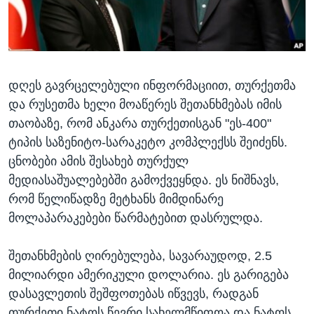
ᲡᲢᲣᲓᲘᲐ ᲕᲐᲨᲘᲜᲒᲢᲝᲜᲘ
ᲔᲙᲝᲜᲝᲛᲘᲙᲐ
Learning English
ᲯᲐᲜᲛᲠᲗᲔᲚᲝᲑᲐ
ᲗᲕᲐᲚᲘ ᲒᲕᲐᲓᲔᲕᲜᲔᲗ
ᲛᲔᲪᲜᲘᲔᲠᲔᲑᲐ
დღეს გავრცელებული ინფორმაციით, თურქეთმა
ᲘᲜᲢᲔᲠᲕᲘᲣ
და რუსეთმა ხელი მოაწერეს შეთანხმებას იმის
ᲙᲣᲚᲢᲣᲠᲐ
თაობაზე, რომ ანკარა თურქეთისგან "ეს-400"
ენები
ᲒᲐᲚᲘᲚᲔᲝ
ტიპის საზენიტო-სარაკეტო კომპლექსს შეიძენს.
ცნობები ამის შესახებ თურქულ
ᲓᲔᲖᲘᲜᲤᲝᲠᲛᲐᲪᲘᲐ
მედიასაშუალებებში გამოქვეყნდა. ეს ნიშნავს,
რომ წელიწადზე მეტხანს მიმდინარე
მოლაპარაკებები წარმატებით დასრულდა.
შეთანხმების ღირებულება, სავარაუდოდ, 2.5
მილიარდი ამერიკული დოლარია. ეს გარიგება
დასავლეთის შეშფოთებას იწვევს, რადგან
თურქეთი ნატოს წევრი სახელმწიფოა და ნატოს