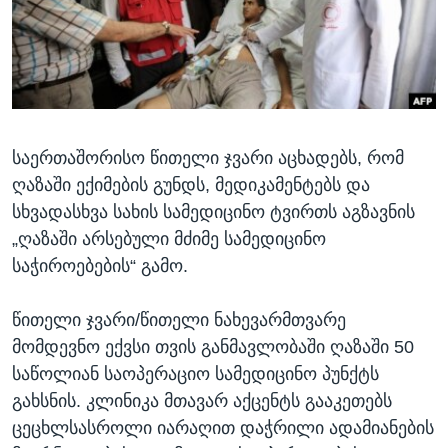
ᲡᲢᲣᲓᲘᲐ ᲕᲐᲨᲘᲜᲒᲢᲝᲜᲘ
ᲔᲙᲝᲜᲝᲛᲘᲙᲐ
Learning English
ᲯᲐᲜᲛᲠᲗᲔᲚᲝᲑᲐ
ᲗᲕᲐᲚᲘ ᲒᲕᲐᲓᲔᲕᲜᲔᲗ
ᲛᲔᲪᲜᲘᲔᲠᲔᲑᲐ
ᲘᲜᲢᲔᲠᲕᲘᲣ
საერთაშორისო წითელი ჯვარი აცხადებს, რომ
ᲙᲣᲚᲢᲣᲠᲐ
ენები
ღაზაში ექიმების გუნდს, მედიკამენტებს და
ᲒᲐᲚᲘᲚᲔᲝ
სხვადასხვა სახის სამედიცინო ტვირთს აგზავნის
ᲓᲔᲖᲘᲜᲤᲝᲠᲛᲐᲪᲘᲐ
„ღაზაში არსებული მძიმე სამედიცინო
საჭიროებების“ გამო.
წითელი ჯვარი/წითელი ნახევარმთვარე
მომდევნო ექვსი თვის განმავლობაში ღაზაში 50
საწოლიან საოპერაციო სამედიცინო პუნქტს
გახსნის. კლინიკა მთავარ აქცენტს გააკეთებს
ცეცხლსასროლი იარაღით დაჭრილი ადამიანების