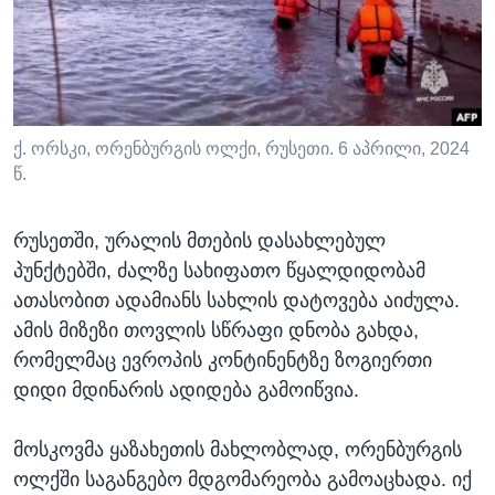
ᲡᲢᲣᲓᲘᲐ ᲕᲐᲨᲘᲜᲒᲢᲝᲜᲘ
ᲔᲙᲝᲜᲝᲛᲘᲙᲐ
Learning English
ᲯᲐᲜᲛᲠᲗᲔᲚᲝᲑᲐ
ᲗᲕᲐᲚᲘ ᲒᲕᲐᲓᲔᲕᲜᲔᲗ
ᲛᲔᲪᲜᲘᲔᲠᲔᲑᲐ
ᲘᲜᲢᲔᲠᲕᲘᲣ
ქ. ორსკი, ორენბურგის ოლქი, რუსეთი. 6 აპრილი, 2024
წ.
ᲙᲣᲚᲢᲣᲠᲐ
ენები
ᲒᲐᲚᲘᲚᲔᲝ
რუსეთში, ურალის მთების დასახლებულ
ᲓᲔᲖᲘᲜᲤᲝᲠᲛᲐᲪᲘᲐ
პუნქტებში, ძალზე სახიფათო წყალდიდობამ
ათასობით ადამიანს სახლის დატოვება აიძულა.
ამის მიზეზი თოვლის სწრაფი დნობა გახდა,
რომელმაც ევროპის კონტინენტზე ზოგიერთი
დიდი მდინარის ადიდება გამოიწვია.
მოსკოვმა ყაზახეთის მახლობლად, ორენბურგის
ოლქში საგანგებო მდგომარეობა გამოაცხადა. იქ