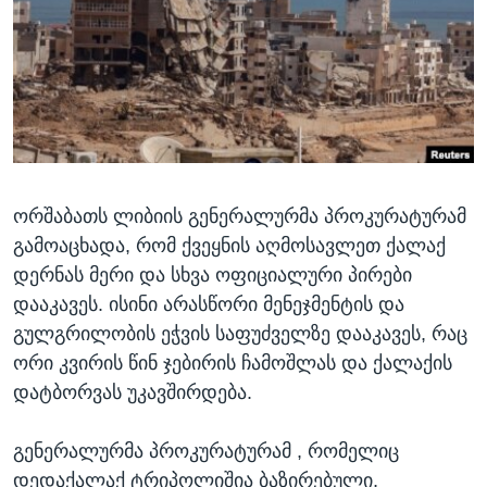
ᲡᲢᲣᲓᲘᲐ ᲕᲐᲨᲘᲜᲒᲢᲝᲜᲘ
ᲔᲙᲝᲜᲝᲛᲘᲙᲐ
Learning English
ᲯᲐᲜᲛᲠᲗᲔᲚᲝᲑᲐ
ᲗᲕᲐᲚᲘ ᲒᲕᲐᲓᲔᲕᲜᲔᲗ
ᲛᲔᲪᲜᲘᲔᲠᲔᲑᲐ
ᲘᲜᲢᲔᲠᲕᲘᲣ
ᲙᲣᲚᲢᲣᲠᲐ
ენები
ორშაბათს ლიბიის გენერალურმა პროკურატურამ
ᲒᲐᲚᲘᲚᲔᲝ
გამოაცხადა, რომ ქვეყნის აღმოსავლეთ ქალაქ
ᲓᲔᲖᲘᲜᲤᲝᲠᲛᲐᲪᲘᲐ
დერნას მერი და სხვა ოფიციალური პირები
დააკავეს. ისინი არასწორი მენეჯმენტის და
გულგრილობის ეჭვის საფუძველზე დააკავეს, რაც
ორი კვირის წინ ჯებირის ჩამოშლას და ქალაქის
დატბორვას უკავშირდება.
გენერალურმა პროკურატურამ , რომელიც
დედაქალაქ ტრიპოლიშია ბაზირებული,