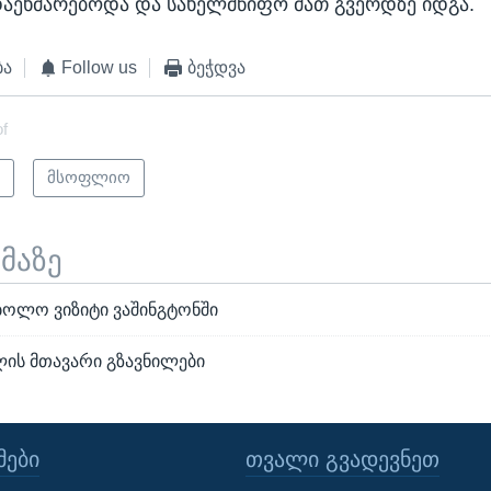
აეხმარებოდა და სახელმწიფო მათ გვერდზე იდგა.
ბა
Follow us
ბეჭდვა
of
ი
მსოფლიო
ემაზე
ოლო ვიზიტი ვაშინგტონში
ლის მთავარი გზავნილები
ᲔᲑᲘ
ᲗᲕᲐᲚᲘ ᲒᲕᲐᲓᲔᲕᲜᲔᲗ