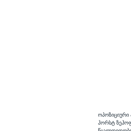
ოპოზიციური 
ჰორსტ ზეჰოფ
წყალდიდობი