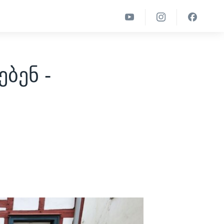
ბენ -