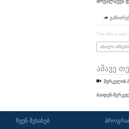
მოქალაქეს დ
გაზიარე
This item is part 
ახალი ამბებ
ამავე თ
მერკელის ბ
ბაიდენ-მერკე
ᲩᲕᲔᲜ ᲨᲔᲡᲐᲮᲔᲑ
ᲞᲠᲝᲒᲠᲐᲛ
Learning English