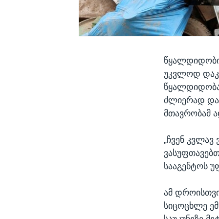
წყალდიდობის
უკვლოდ დაკ
წყალდიდობა
ძლიერად დაა
მთავრობამ ა
„ჩვენ კვლავ
ვასუფთავებთ
სააგენტოს 
ამ დროისთვი
სიცოცხლე ემ
საუკუნეზე მ