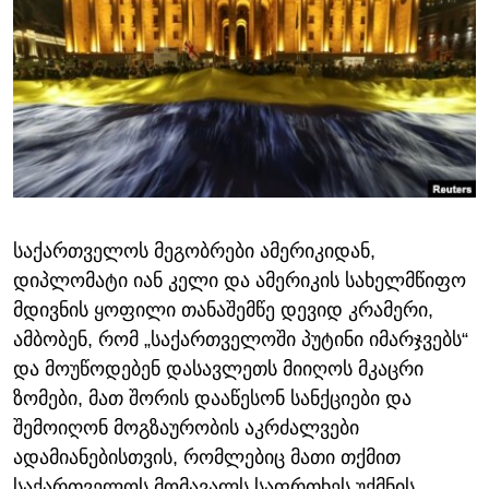
ᲡᲢᲣᲓᲘᲐ ᲕᲐᲨᲘᲜᲒᲢᲝᲜᲘ
ᲔᲙᲝᲜᲝᲛᲘᲙᲐ
Learning English
ᲯᲐᲜᲛᲠᲗᲔᲚᲝᲑᲐ
ᲗᲕᲐᲚᲘ ᲒᲕᲐᲓᲔᲕᲜᲔᲗ
ᲛᲔᲪᲜᲘᲔᲠᲔᲑᲐ
ᲘᲜᲢᲔᲠᲕᲘᲣ
ᲙᲣᲚᲢᲣᲠᲐ
ენები
ᲒᲐᲚᲘᲚᲔᲝ
საქართველოს მეგობრები ამერიკიდან,
ᲓᲔᲖᲘᲜᲤᲝᲠᲛᲐᲪᲘᲐ
დიპლომატი იან კელი და ამერიკის სახელმწიფო
მდივნის ყოფილი თანაშემწე დევიდ კრამერი,
ამბობენ, რომ „საქართველოში პუტინი იმარჯვებს“
და მოუწოდებენ დასავლეთს მიიღოს მკაცრი
ზომები, მათ შორის დააწესონ სანქციები და
შემოიღონ მოგზაურობის აკრძალვები
ადამიანებისთვის, რომლებიც მათი თქმით
საქართველოს მომავალს საფრთხეს უქმნის.