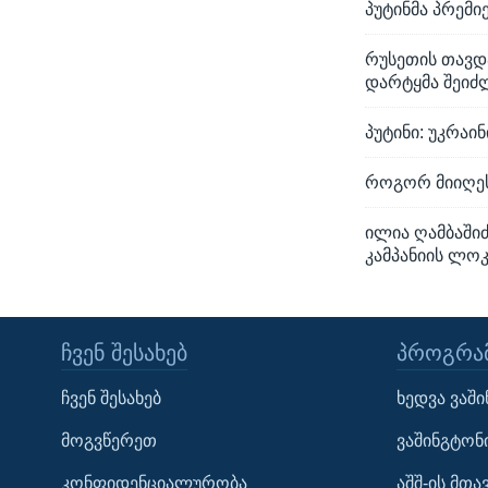
პუტინმა პრემი
რუსეთის თავდ
დარტყმა შეიძ
პუტინი: უკრაი
როგორ მიიღეს
ილია ღამბაში
კამპანიის ლო
ᲩᲕᲔᲜ ᲨᲔᲡᲐᲮᲔᲑ
ᲞᲠᲝᲒᲠᲐᲛ
Learning English
ჩვენ შესახებ
ხედვა ვაშ
ᲗᲕᲐᲚᲘ ᲒᲕᲐᲓᲔᲕᲜᲔᲗ
მოგვწერეთ
ვაშინგტონ
კონფიდენციალურობა
აშშ-ის მთ