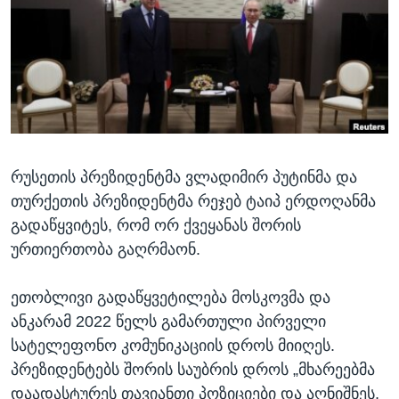
ᲡᲢᲣᲓᲘᲐ ᲕᲐᲨᲘᲜᲒᲢᲝᲜᲘ
ᲔᲙᲝᲜᲝᲛᲘᲙᲐ
Learning English
ᲯᲐᲜᲛᲠᲗᲔᲚᲝᲑᲐ
ᲗᲕᲐᲚᲘ ᲒᲕᲐᲓᲔᲕᲜᲔᲗ
ᲛᲔᲪᲜᲘᲔᲠᲔᲑᲐ
ᲘᲜᲢᲔᲠᲕᲘᲣ
ᲙᲣᲚᲢᲣᲠᲐ
ენები
რუსეთის პრეზიდენტმა ვლადიმირ პუტინმა და
ᲒᲐᲚᲘᲚᲔᲝ
თურქეთის პრეზიდენტმა რეჯებ ტაიპ ერდოღანმა
ᲓᲔᲖᲘᲜᲤᲝᲠᲛᲐᲪᲘᲐ
გადაწყვიტეს, რომ ორ ქვეყანას შორის
ურთიერთობა გაღრმაონ.
ეთობლივი გადაწყვეტილება მოსკოვმა და
ანკარამ 2022 წელს გამართული პირველი
სატელეფონო კომუნიკაციის დროს მიიღეს.
პრეზიდენტებს შორის საუბრის დროს „მხარეებმა
დაადასტურეს თავიანთი პოზიციები და აღნიშნეს,