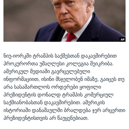
ᲡᲢᲣᲓᲘᲐ ᲕᲐᲨᲘᲜᲒᲢᲝᲜᲘ
ᲔᲙᲝᲜᲝᲛᲘᲙᲐ
Learning English
ᲯᲐᲜᲛᲠᲗᲔᲚᲝᲑᲐ
ᲗᲕᲐᲚᲘ ᲒᲕᲐᲓᲔᲕᲜᲔᲗ
ᲛᲔᲪᲜᲘᲔᲠᲔᲑᲐ
ᲘᲜᲢᲔᲠᲕᲘᲣ
ᲙᲣᲚᲢᲣᲠᲐ
ენები
ნიუ-იორკში ტრამპის საქმესთან დაკავშირებით
ᲒᲐᲚᲘᲚᲔᲝ
პროკურორთა უმაღლესი კოლეგია შეიკრიბა.
ᲓᲔᲖᲘᲜᲤᲝᲠᲛᲐᲪᲘᲐ
ამერიკულ მედიაში გავრცელებული
ინფორმაციით, ისინი მსჯელობენ იმაზე, გაიცეს თუ
არა სასამართლოს ორდერები ყოფილი
პრეზიდენტის დონალდ ტრამპის კომერციულ
საქმიანობასთან დაკავშირებით. ამერიკის
ისტორიაში დანაშაულში ბრალდება ჯერ არცერთი
პრეზიდენტისთვის არ წაუყენებიათ.