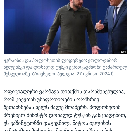
ᲡᲢᲣᲓᲘᲐ ᲕᲐᲨᲘᲜᲒᲢᲝᲜᲘ
ᲔᲙᲝᲜᲝᲛᲘᲙᲐ
Learning English
ᲯᲐᲜᲛᲠᲗᲔᲚᲝᲑᲐ
ᲗᲕᲐᲚᲘ ᲒᲕᲐᲓᲔᲕᲜᲔᲗ
ᲛᲔᲪᲜᲘᲔᲠᲔᲑᲐ
ᲘᲜᲢᲔᲠᲕᲘᲣ
ᲙᲣᲚᲢᲣᲠᲐ
ენები
ᲒᲐᲚᲘᲚᲔᲝ
უკრაინის და პოლონეთის ლიდერები: ვოლოდიმირ
ზელენსკი და დონალდ ტუსკი ევროკავშირში გამართულ
ᲓᲔᲖᲘᲜᲤᲝᲠᲛᲐᲪᲘᲐ
შეხვედრაზე. ბრიუსელი, ბელგია. 27 ივნისი, 2024 წ.
ოფიციალური ვარშავა თითქმის დარწმუნებულია,
რომ კიევთან უსაფრთხოების ორმხრივ
შეთანხმებას ხელს მალე მოაწერს. პოლონეთის
პრემიერ-მინისტრ დონალდ ტუსკის განცხადებით,
ეს ვაშინგტონში დაგეგმილ, ნატოს ივლისის