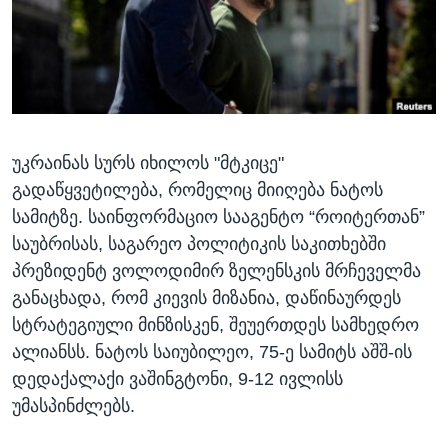
ᲡᲢᲣᲓᲘᲐ ᲕᲐᲨᲘᲜᲒᲢᲝᲜᲘ
ᲔᲙᲝᲜᲝᲛᲘᲙᲐ
Learning English
ᲯᲐᲜᲛᲠᲗᲔᲚᲝᲑᲐ
ᲗᲕᲐᲚᲘ ᲒᲕᲐᲓᲔᲕᲜᲔᲗ
ᲛᲔᲪᲜᲘᲔᲠᲔᲑᲐ
ᲘᲜᲢᲔᲠᲕᲘᲣ
უკრაინას სურს იხილოს "მტკიცე"
ᲙᲣᲚᲢᲣᲠᲐ
ენები
გადაწყვეტილება, რომელიც მიიღება ნატოს
ᲒᲐᲚᲘᲚᲔᲝ
სამიტზე. საინფორმაციო სააგენტო “როიტერთან”
ᲓᲔᲖᲘᲜᲤᲝᲠᲛᲐᲪᲘᲐ
საუბრისას, საგარეო პოლიტიკის საკითხებში
პრეზიდენტ ვოლოდიმირ ზელენსკის მრჩეველმა
განაცხადა, რომ კიევის მიზანია, დაწინაურდეს
სტრატეგიული მინზისკენ, შეუერთდეს სამხედრო
ალიანსს. ნატოს საიუბილეო, 75-ე სამიტს აშშ-ის
დედაქალაქი ვაშინგტონი, 9-12 ივლისს
უმასპინძლებს.