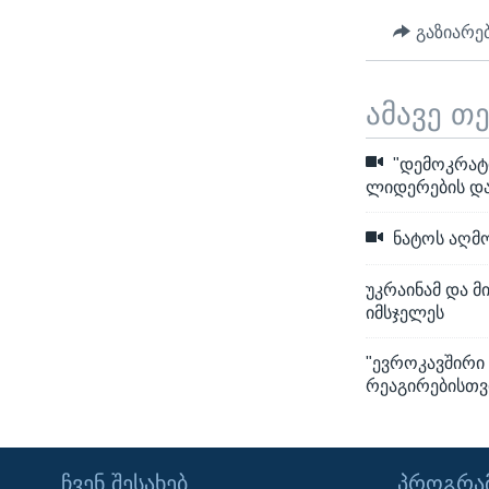
გაზიარე
ამავე თ
"დემოკრატი
ლიდერების და
ნატოს აღმ
უკრაინამ და მ
იმსჯელეს
"ევროკავშირი 
რეაგირებისთვ
ᲩᲕᲔᲜ ᲨᲔᲡᲐᲮᲔᲑ
ᲞᲠᲝᲒᲠᲐᲛ