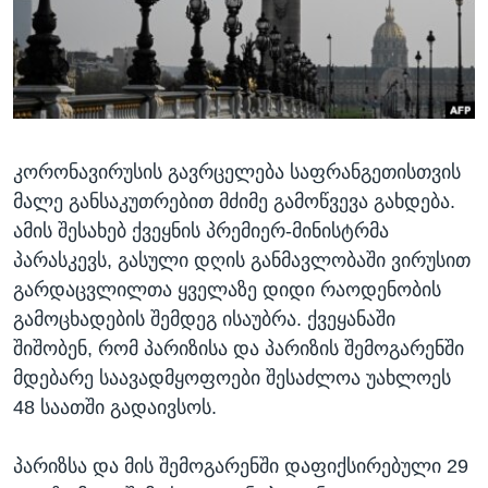
ᲡᲢᲣᲓᲘᲐ ᲕᲐᲨᲘᲜᲒᲢᲝᲜᲘ
ᲔᲙᲝᲜᲝᲛᲘᲙᲐ
Learning English
ᲯᲐᲜᲛᲠᲗᲔᲚᲝᲑᲐ
ᲗᲕᲐᲚᲘ ᲒᲕᲐᲓᲔᲕᲜᲔᲗ
ᲛᲔᲪᲜᲘᲔᲠᲔᲑᲐ
ᲘᲜᲢᲔᲠᲕᲘᲣ
კორონავირუსის გავრცელება საფრანგეთისთვის
ᲙᲣᲚᲢᲣᲠᲐ
ენები
მალე განსაკუთრებით მძიმე გამოწვევა გახდება.
ᲒᲐᲚᲘᲚᲔᲝ
ამის შესახებ ქვეყნის პრემიერ-მინისტრმა
ᲓᲔᲖᲘᲜᲤᲝᲠᲛᲐᲪᲘᲐ
პარასკევს, გასული დღის განმავლობაში ვირუსით
გარდაცვლილთა ყველაზე დიდი რაოდენობის
გამოცხადების შემდეგ ისაუბრა. ქვეყანაში
შიშობენ, რომ პარიზისა და პარიზის შემოგარენში
მდებარე საავადმყოფოები შესაძლოა უახლოეს
48 საათში გადაივსოს.
პარიზსა და მის შემოგარენში დაფიქსირებული 29