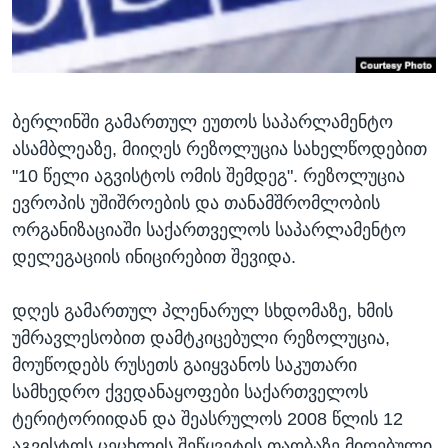
ᲡᲢᲣᲓᲘᲐ ᲕᲐᲨᲘᲜᲒᲢᲝᲜᲘ
ᲔᲙᲝᲜᲝᲛᲘᲙᲐ
Learning English
ᲯᲐᲜᲛᲠᲗᲔᲚᲝᲑᲐ
ᲗᲕᲐᲚᲘ ᲒᲕᲐᲓᲔᲕᲜᲔᲗ
ᲛᲔᲪᲜᲘᲔᲠᲔᲑᲐ
ბერლინში გამართულ ეუთოს საპარლამენტო
ᲘᲜᲢᲔᲠᲕᲘᲣ
ასამბლეაზე, მიიღეს რეზოლუცია სახელწოდებით
ᲙᲣᲚᲢᲣᲠᲐ
"10 წელი აგვისტოს ომის შემდეგ". რეზოლუცია
ენები
ᲒᲐᲚᲘᲚᲔᲝ
ევროპის უშიშროების და თანამშრომლობის
ორგანიზაციაში საქართველოს საპარლამენტო
ᲓᲔᲖᲘᲜᲤᲝᲠᲛᲐᲪᲘᲐ
დელეგაციის ინიცირებით შევიდა.
დღეს გამართულ პლენარულ სხდომაზე, ხმის
უმრავლესობით დამტკიცებული რეზოლუცია,
მოუწოდებს რუსეთს გაიყვანოს საკუთარი
სამხედრო ქვედანაყოფები საქართველოს
ტერიტორიიდან და შეასრულოს 2008 წლის 12
აგვისტოს ცეცხლის შეწყვეტის თაობაზე მიღებული