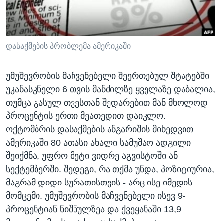
ᲡᲢᲣᲓᲘᲐ ᲕᲐᲨᲘᲜᲒᲢᲝᲜᲘ
ᲔᲙᲝᲜᲝᲛᲘᲙᲐ
Learning English
ᲯᲐᲜᲛᲠᲗᲔᲚᲝᲑᲐ
ᲗᲕᲐᲚᲘ ᲒᲕᲐᲓᲔᲕᲜᲔᲗ
ᲛᲔᲪᲜᲘᲔᲠᲔᲑᲐ
დასაქმების პრობლემა ამერიკაში
ᲘᲜᲢᲔᲠᲕᲘᲣ
უმუშევრობის მაჩვენებელი შეერთებულ შტატებში
ᲙᲣᲚᲢᲣᲠᲐ
უკანასკნელი 6 თვის მანძილზე ყველაზე დაბალია,
ენები
ᲒᲐᲚᲘᲚᲔᲝ
თუმცა გასულ თვესთან შედარებით მან მხოლოდ
პროცენტის ერთი მეათედით დაიკლო.
ᲓᲔᲖᲘᲜᲤᲝᲠᲛᲐᲪᲘᲐ
ოქტომბრის დასაქმების ანგარიშის მიხედვით
ამერიკაში 80 ათასი ახალი სამუშაო ადგილი
შეიქმნა, უფრო მეტი ვიდრე აგვისტოში ან
სექტემბერში. შედეგი, რა თქმა უნდა, პოზიტიურია,
მაგრამ დიდი სურათისთვის - არც ისე იმედის
მომცემი. უმუშევრობის მაჩვენებელი ისევ 9-
პროცენტიან ნიშნულზეა და ქვეყანაში 13,9