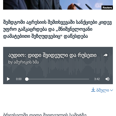
ᲡᲢᲣᲓᲘᲐ ᲕᲐᲨᲘᲜᲒᲢᲝᲜᲘ
ᲔᲙᲝᲜᲝᲛᲘᲙᲐ
Learning English
ᲯᲐᲜᲛᲠᲗᲔᲚᲝᲑᲐ
შემდგომი აგრესიის შემთხვევაში სანქციები კიდევ
ᲗᲕᲐᲚᲘ ᲒᲕᲐᲓᲔᲕᲜᲔᲗ
ᲛᲔᲪᲜᲘᲔᲠᲔᲑᲐ
უფრო გამკაცრდება და „მნიშვნელოვანი
ᲘᲜᲢᲔᲠᲕᲘᲣ
დამატებითი შეზღუდვებიც“ დაწესდება
ᲙᲣᲚᲢᲣᲠᲐ
ენები
ᲒᲐᲚᲘᲚᲔᲝ
აუდიო: დიდი შვიდეული და რუსეთი
ᲓᲔᲖᲘᲜᲤᲝᲠᲛᲐᲪᲘᲐ
by
ამერიკის ხმა
No media source currently available
0:00
3:42
ბმული
ბრიუსელში დიდი შვიდეულის სამიტზე