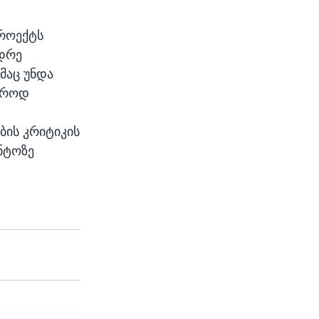
პროექტს
იდრე
მაც უნდა
ჯაროდ
ის კრიტიკის
ნტოზე