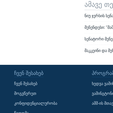
ამავე თ
ნიუ ჯერსის სე
მენენდესი: "მა
სენატორი მენე
მაკკეინი და მ
ᲩᲕᲔᲜ ᲨᲔᲡᲐᲮᲔᲑ
ᲞᲠᲝᲒᲠᲐᲛ
Learning English
ჩვენ შესახებ
ხედვა ვაშ
ᲗᲕᲐᲚᲘ ᲒᲕᲐᲓᲔᲕᲜᲔᲗ
მოგვწერეთ
ვაშინგტონ
კონფიდენციალურობა
აშშ-ის მთ