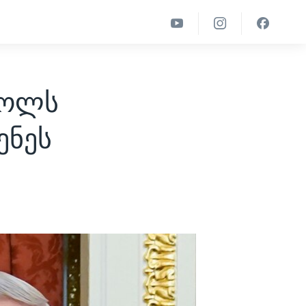
ცოლს
ენეს