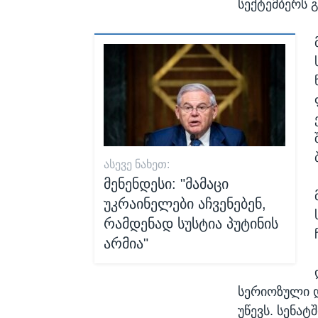
სექტემბერს გ
ᲐᲡᲔᲕᲔ ᲜᲐᲮᲔᲗ:
მენენდესი: "მამაცი
უკრაინელები აჩვენებენ,
რამდენად სუსტია პუტინის
არმია"
სერიოზული დ
უწევს. სენატ