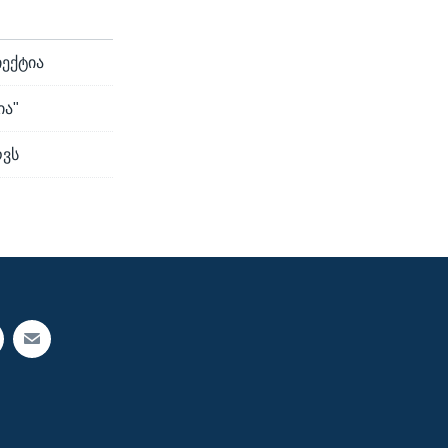
იექტია
ია"
ოვს