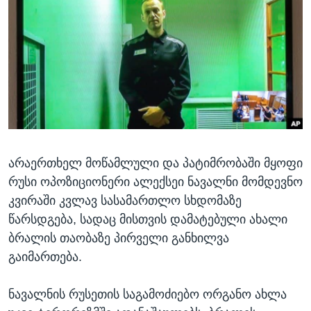
ᲡᲢᲣᲓᲘᲐ ᲕᲐᲨᲘᲜᲒᲢᲝᲜᲘ
ᲔᲙᲝᲜᲝᲛᲘᲙᲐ
Learning English
ᲯᲐᲜᲛᲠᲗᲔᲚᲝᲑᲐ
ᲗᲕᲐᲚᲘ ᲒᲕᲐᲓᲔᲕᲜᲔᲗ
ᲛᲔᲪᲜᲘᲔᲠᲔᲑᲐ
ᲘᲜᲢᲔᲠᲕᲘᲣ
ᲙᲣᲚᲢᲣᲠᲐ
ენები
ᲒᲐᲚᲘᲚᲔᲝ
არაერთხელ მოწამლული და პატიმრობაში მყოფი
ᲓᲔᲖᲘᲜᲤᲝᲠᲛᲐᲪᲘᲐ
რუსი ოპოზიციონერი ალექსეი ნავალნი მომდევნო
კვირაში კვლავ სასამართლო სხდომაზე
წარსდგება, სადაც მისთვის დამატებული ახალი
ბრალის თაობაზე პირველი განხილვა
გაიმართება.
ნავალნის რუსეთის საგამოძიებო ორგანო ახლა