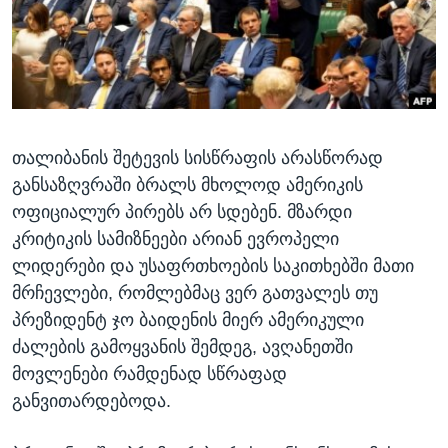
ᲡᲢᲣᲓᲘᲐ ᲕᲐᲨᲘᲜᲒᲢᲝᲜᲘ
ᲔᲙᲝᲜᲝᲛᲘᲙᲐ
Learning English
ᲯᲐᲜᲛᲠᲗᲔᲚᲝᲑᲐ
ᲗᲕᲐᲚᲘ ᲒᲕᲐᲓᲔᲕᲜᲔᲗ
ᲛᲔᲪᲜᲘᲔᲠᲔᲑᲐ
ᲘᲜᲢᲔᲠᲕᲘᲣ
თალიბანის შეტევის სისწრაფის არასწორად
ᲙᲣᲚᲢᲣᲠᲐ
ენები
განსაზღვრაში ბრალს მხოლოდ ამერიკის
ᲒᲐᲚᲘᲚᲔᲝ
ოფიციალურ პირებს არ სდებენ. მზარდი
ᲓᲔᲖᲘᲜᲤᲝᲠᲛᲐᲪᲘᲐ
კრიტიკის სამიზნეები არიან ევროპელი
ლიდერები და უსაფრთხოების საკითხებში მათი
მრჩევლები, რომლებმაც ვერ გათვალეს თუ
პრეზიდენტ ჯო ბაიდენის მიერ ამერიკული
ძალების გამოყვანის შემდეგ, ავღანეთში
მოვლენები რამდენად სწრაფად
განვითარდებოდა.