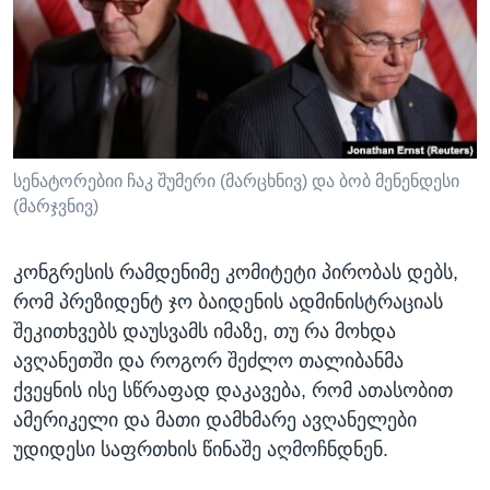
ᲡᲢᲣᲓᲘᲐ ᲕᲐᲨᲘᲜᲒᲢᲝᲜᲘ
ᲔᲙᲝᲜᲝᲛᲘᲙᲐ
Learning English
ᲯᲐᲜᲛᲠᲗᲔᲚᲝᲑᲐ
ᲗᲕᲐᲚᲘ ᲒᲕᲐᲓᲔᲕᲜᲔᲗ
ᲛᲔᲪᲜᲘᲔᲠᲔᲑᲐ
ᲘᲜᲢᲔᲠᲕᲘᲣ
ᲙᲣᲚᲢᲣᲠᲐ
სენატორებიი ჩაკ შუმერი (მარცხნივ) და ბობ მენენდესი
ენები
(მარჯვნივ)
ᲒᲐᲚᲘᲚᲔᲝ
ᲓᲔᲖᲘᲜᲤᲝᲠᲛᲐᲪᲘᲐ
კონგრესის რამდენიმე კომიტეტი პირობას დებს,
რომ პრეზიდენტ ჯო ბაიდენის ადმინისტრაციას
შეკითხვებს დაუსვამს იმაზე, თუ რა მოხდა
ავღანეთში და როგორ შეძლო თალიბანმა
ქვეყნის ისე სწრაფად დაკავება, რომ ათასობით
ამერიკელი და მათი დამხმარე ავღანელები
უდიდესი საფრთხის წინაშე აღმოჩნდნენ.