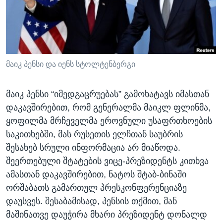
ᲡᲢᲣᲓᲘᲐ ᲕᲐᲨᲘᲜᲒᲢᲝᲜᲘ
ᲔᲙᲝᲜᲝᲛᲘᲙᲐ
Learning English
ᲯᲐᲜᲛᲠᲗᲔᲚᲝᲑᲐ
ᲗᲕᲐᲚᲘ ᲒᲕᲐᲓᲔᲕᲜᲔᲗ
ᲛᲔᲪᲜᲘᲔᲠᲔᲑᲐ
ᲘᲜᲢᲔᲠᲕᲘᲣ
მაიკ პენსი და იენს სტოლტენბერგი
ᲙᲣᲚᲢᲣᲠᲐ
ენები
მაიკ პენსი “იმედგაცრუებას” გამოხატავს იმასთან
ᲒᲐᲚᲘᲚᲔᲝ
დაკავშირებით, რომ გენერალმა მაიკლ ფლინმა,
ᲓᲔᲖᲘᲜᲤᲝᲠᲛᲐᲪᲘᲐ
ყოფილმა მრჩეველმა ეროვნული უსაფრთხოების
საკითხებში, მას რუსეთის ელჩთან საუბრის
შესახებ სრული ინფორმაცია არ მიაწოდა.
შეერთებული შტატების ვიცე-პრეზიდენტს კითხვა
ამასთან დაკავშირებით, ნატოს შტაბ-ბინაში
ორშაბათს გამართულ პრესკონფერენციაზე
დაუსვეს. შესაბამისად, პენსის თქმით, მან
მაშინათვე დაუჭირა მხარი პრეზიდენტ დონალდ