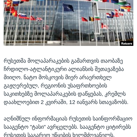
ᲡᲢᲣᲓᲘᲐ ᲕᲐᲨᲘᲜᲒᲢᲝᲜᲘ
ᲔᲙᲝᲜᲝᲛᲘᲙᲐ
Learning English
ᲯᲐᲜᲛᲠᲗᲔᲚᲝᲑᲐ
ᲗᲕᲐᲚᲘ ᲒᲕᲐᲓᲔᲕᲜᲔᲗ
ᲛᲔᲪᲜᲘᲔᲠᲔᲑᲐ
ᲘᲜᲢᲔᲠᲕᲘᲣ
ᲙᲣᲚᲢᲣᲠᲐ
ენები
რუსეთმა მოლაპარაკების გამართვის თაობაზე
ᲒᲐᲚᲘᲚᲔᲝ
ჩრდილო-ატლანტიკური ალიანსის შეთავაზება
ᲓᲔᲖᲘᲜᲤᲝᲠᲛᲐᲪᲘᲐ
მიიღო. ნატო მოსკოვის მიერ არაერთხელ
გაჟღერებულ, რეგიონის უსაფრთხოების
საკითხებზე მოლაპარაკების დაწყებას, კრემლს
დაახლოებით 2 კვირაში, 12 იანვარს სთავაზობს.
აღნიშნულ ინფორმაციას რუსეთის საინფორმაციო
სააგენტო "ტასი" ავრცელებს. სააგენტო ციტირებს
რუსეთის საგარეო უწყების ხელმძღვანელს,