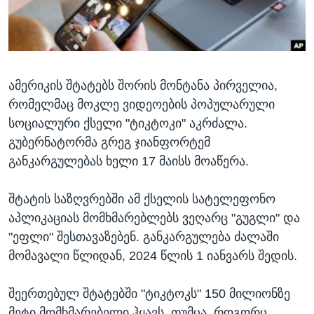
ᲡᲢᲣᲓᲘᲐ ᲕᲐᲨᲘᲜᲒᲢᲝᲜᲘ
ᲔᲙᲝᲜᲝᲛᲘᲙᲐ
Learning English
ᲯᲐᲜᲛᲠᲗᲔᲚᲝᲑᲐ
ᲗᲕᲐᲚᲘ ᲒᲕᲐᲓᲔᲕᲜᲔᲗ
ᲛᲔᲪᲜᲘᲔᲠᲔᲑᲐ
ამერიკის შტატებს შორის მონტანა პირველია,
ᲘᲜᲢᲔᲠᲕᲘᲣ
რომელმაც მოკლე ვიდეოების პოპულარული
ᲙᲣᲚᲢᲣᲠᲐ
სოციალური ქსელი "ტიკტოკი" აკრძალა.
ენები
ᲒᲐᲚᲘᲚᲔᲝ
გუბერნატორმა გრეგ ჯიანფორტემ
განკარგულებას ხელი 17 მაისს მოაწერა.
ᲓᲔᲖᲘᲜᲤᲝᲠᲛᲐᲪᲘᲐ
შტატის საზღვრებში ამ ქსელის სატელეფონო
აპლიკაციას მომხმარებლებს ვეღარც "გუგლი" და
"ეფლი" შესთავაზებენ. განკარგულება ძალაში
მომავალი წლიდან, 2024 წლის 1 იანვარს შედის.
შეერთებულ შტატებში "ტიკტოკს" 150 მილიონზე
მეტი მომხმარებელი ჰყავს. თუმცა, როგორც