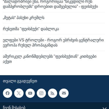
“ძალადობრივი ენა, როგორიცაა “სიკვდილი რუს
დამპყრობლებს” დროებით დაშვებულია” - ფეისბუქი
„მეტას“ პასუხი კრემლს
რუსეთმა "ფეისბუქი" დაბლოკა
ელფები VS ტროლები - როგორ ებრძვის ცენტრალური
ევროპა რუსულ პროპაგანდას
ამერიკელ კანონმდებლებს "ფეისბუქთან" კითხვები
აქვთ
ᲗᲕᲐᲚᲘ ᲒᲕᲐᲓᲔᲕᲜᲔᲗ
ᲩᲕᲔᲜ ᲨᲔᲡᲐᲮᲔᲑ