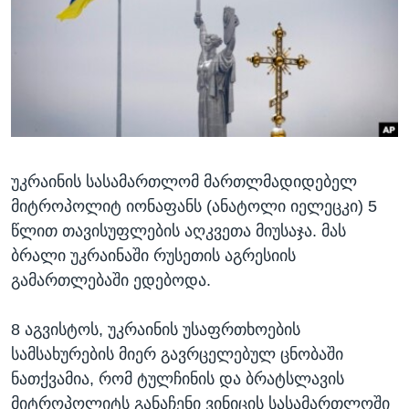
ᲡᲢᲣᲓᲘᲐ ᲕᲐᲨᲘᲜᲒᲢᲝᲜᲘ
ᲔᲙᲝᲜᲝᲛᲘᲙᲐ
Learning English
ᲯᲐᲜᲛᲠᲗᲔᲚᲝᲑᲐ
ᲗᲕᲐᲚᲘ ᲒᲕᲐᲓᲔᲕᲜᲔᲗ
ᲛᲔᲪᲜᲘᲔᲠᲔᲑᲐ
ᲘᲜᲢᲔᲠᲕᲘᲣ
ᲙᲣᲚᲢᲣᲠᲐ
ენები
უკრაინის სასამართლომ მართლმადიდებელ
ᲒᲐᲚᲘᲚᲔᲝ
მიტროპოლიტ იონაფანს (ანატოლი იელეცკი) 5
ᲓᲔᲖᲘᲜᲤᲝᲠᲛᲐᲪᲘᲐ
წლით თავისუფლების აღკვეთა მიუსაჯა. მას
ბრალი უკრაინაში რუსეთის აგრესიის
გამართლებაში ედებოდა.
8 აგვისტოს, უკრაინის უსაფრთხოების
სამსახურების მიერ გავრცელებულ ცნობაში
ნათქვამია, რომ ტულჩინის და ბრატსლავის
მიტროპოლიტს განაჩენი ვინიცის სასამართლოში