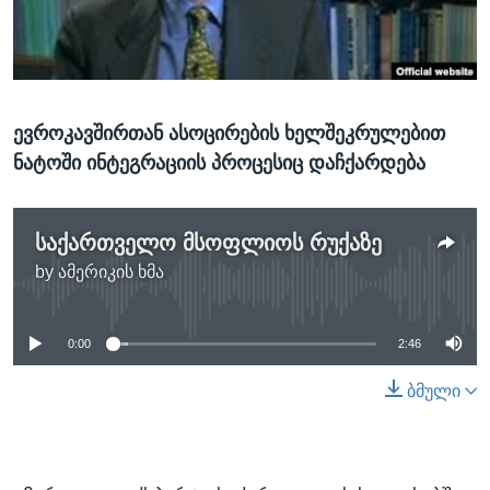
ᲡᲢᲣᲓᲘᲐ ᲕᲐᲨᲘᲜᲒᲢᲝᲜᲘ
ᲔᲙᲝᲜᲝᲛᲘᲙᲐ
Learning English
ᲯᲐᲜᲛᲠᲗᲔᲚᲝᲑᲐ
ᲗᲕᲐᲚᲘ ᲒᲕᲐᲓᲔᲕᲜᲔᲗ
ᲛᲔᲪᲜᲘᲔᲠᲔᲑᲐ
ევროკავშირთან ასოცირების ხელშეკრულებით
ᲘᲜᲢᲔᲠᲕᲘᲣ
ნატოში ინტეგრაციის პროცესიც დაჩქარდება
ᲙᲣᲚᲢᲣᲠᲐ
ენები
ᲒᲐᲚᲘᲚᲔᲝ
საქართველო მსოფლიოს რუქაზე
ᲓᲔᲖᲘᲜᲤᲝᲠᲛᲐᲪᲘᲐ
by
ამერიკის ხმა
No media source currently available
0:00
2:46
ბმული