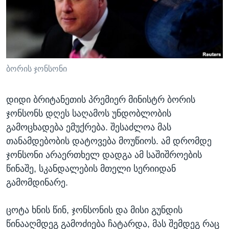
ᲡᲢᲣᲓᲘᲐ ᲕᲐᲨᲘᲜᲒᲢᲝᲜᲘ
ᲔᲙᲝᲜᲝᲛᲘᲙᲐ
Learning English
ᲯᲐᲜᲛᲠᲗᲔᲚᲝᲑᲐ
ᲗᲕᲐᲚᲘ ᲒᲕᲐᲓᲔᲕᲜᲔᲗ
ᲛᲔᲪᲜᲘᲔᲠᲔᲑᲐ
ᲘᲜᲢᲔᲠᲕᲘᲣ
ბორის ჯონსონი
ᲙᲣᲚᲢᲣᲠᲐ
ენები
დიდი ბრიტანეთის პრემიერ მინისტრ ბორის
ᲒᲐᲚᲘᲚᲔᲝ
ჯონსონს დღეს საღამოს უნდობლობის
ᲓᲔᲖᲘᲜᲤᲝᲠᲛᲐᲪᲘᲐ
გამოცხადება ემუქრება. შესაძლოა მას
თანამდებობის დატოვება მოუწიოს. ამ დრომდე
ჯონსონი არაერთხელ დადგა ამ საშიშროების
წინაშე, სკანდალების მთელი სერიიდან
გამომდინარე.
ცოტა ხნის წინ, ჯონსონის და მისი გუნდის
წინააღმდეგ გამოძიება ჩატარდა, მას შემდეგ რაც