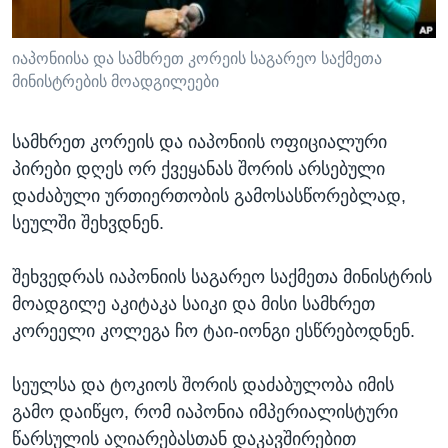
ᲡᲢᲣᲓᲘᲐ ᲕᲐᲨᲘᲜᲒᲢᲝᲜᲘ
ᲔᲙᲝᲜᲝᲛᲘᲙᲐ
Learning English
ᲯᲐᲜᲛᲠᲗᲔᲚᲝᲑᲐ
იაპონიისა და სამხრეთ კორეის საგარეო საქმეთა
მინისტრების მოადგილეები
ᲗᲕᲐᲚᲘ ᲒᲕᲐᲓᲔᲕᲜᲔᲗ
ᲛᲔᲪᲜᲘᲔᲠᲔᲑᲐ
ᲘᲜᲢᲔᲠᲕᲘᲣ
სამხრეთ კორეის და იაპონიის ოფიციალური
ᲙᲣᲚᲢᲣᲠᲐ
პირები დღეს ორ ქვეყანას შორის არსებული
ენები
დაძაბული ურთიერთობის გამოსასწორებლად,
ᲒᲐᲚᲘᲚᲔᲝ
სეულში შეხვდნენ.
ᲓᲔᲖᲘᲜᲤᲝᲠᲛᲐᲪᲘᲐ
შეხვედრას იაპონიის საგარეო საქმეთა მინისტრის
მოადგილე აკიტაკა საიკი და მისი სამხრეთ
კორეელი კოლეგა ჩო ტაი-იონგი ესწრებოდნენ.
სეულსა და ტოკიოს შორის დაძაბულობა იმის
გამო დაიწყო, რომ იაპონია იმპერიალისტური
წარსულის აღიარებასთან დაკავშირებით