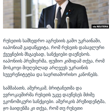
ᲡᲢᲣᲓᲘᲐ ᲕᲐᲨᲘᲜᲒᲢᲝᲜᲘ
ᲔᲙᲝᲜᲝᲛᲘᲙᲐ
Learning English
ᲯᲐᲜᲛᲠᲗᲔᲚᲝᲑᲐ
ᲗᲕᲐᲚᲘ ᲒᲕᲐᲓᲔᲕᲜᲔᲗ
ᲛᲔᲪᲜᲘᲔᲠᲔᲑᲐ
ᲘᲜᲢᲔᲠᲕᲘᲣ
რუსეთის სამხედრო აგრესიის გამო უკრაინაში,
ᲙᲣᲚᲢᲣᲠᲐ
ენები
იაპონიამ გადაწყვიტა, რომ რუსეთს დასავლური
ᲒᲐᲚᲘᲚᲔᲝ
ქვეყნების მსგავსად, სანქციები დაუწესოს.
ᲓᲔᲖᲘᲜᲤᲝᲠᲛᲐᲪᲘᲐ
იაპონიის პრემიერმა, ფუმიო კიშიდამ თქვა, რომ
მოსკოვი მიუღებლად არღვევს უკრაინის
სუვერენიტეტსა და საერთაშორისო კანონებს.
სამშაბათს, ამერიკამ, ბრიტანეთმა და
ევროკავშირმა რუსეთს უკვე დაუწესეს მძიმე
ეკონომიკური სანქციები. ამერიკის პრეზიდენტმა,
ჯო ბაიდენმა კი თქვა, რომ თუ რუსეთი