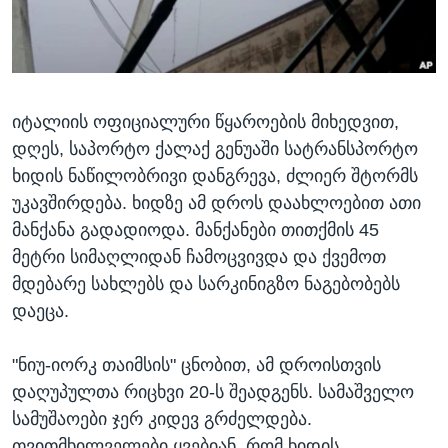
ᲡᲢᲣᲓᲘᲐ ᲕᲐᲨᲘᲜᲒᲢᲝᲜᲘ
ᲔᲙᲝᲜᲝᲛᲘᲙᲐ
Learning English
ᲯᲐᲜᲛᲠᲗᲔᲚᲝᲑᲐ
ᲗᲕᲐᲚᲘ ᲒᲕᲐᲓᲔᲕᲜᲔᲗ
ᲛᲔᲪᲜᲘᲔᲠᲔᲑᲐ
იტალიის ოფიციალური წყაროების მიხედვით,
ᲘᲜᲢᲔᲠᲕᲘᲣ
დღეს, საპორტო ქალაქ გენუაში სატრანსპორტო
ᲙᲣᲚᲢᲣᲠᲐ
ხიდის ნაწილობრივი დანგრევა, ძლიერ შტორმს
ენები
ᲒᲐᲚᲘᲚᲔᲝ
უკავშირდება. ხიდზე ამ დროს დაახლოებით ათი
მანქანა გადადიოდა. მანქანები თითქმის 45
ᲓᲔᲖᲘᲜᲤᲝᲠᲛᲐᲪᲘᲐ
მეტრი სიმაღლიდან ჩამოცვივდა და ქვემოთ
მდებარე სახლებს და სარკინიგზო ნაგებობებს
დაეცა.
"ნიუ-იორკ თაიმსის" ცნობით, ამ დროისთვის
დაღუპულთა რიცხვი 20-ს შეადგენს. სამაშველო
სამუშაოები ჯერ კიდევ გრძელდება.
თვითმხილველები ყვებიან, რომ ხიდის