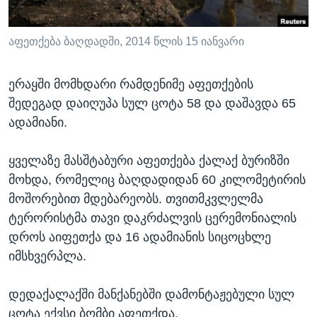
ᲡᲢᲣᲓᲘᲐ ᲕᲐᲨᲘᲜᲒᲢᲝᲜᲘ
ᲔᲙᲝᲜᲝᲛᲘᲙᲐ
Learning English
ᲯᲐᲜᲛᲠᲗᲔᲚᲝᲑᲐ
აფეთქება ბაღდადში, 2014 წლის 15 იანვარი
ᲗᲕᲐᲚᲘ ᲒᲕᲐᲓᲔᲕᲜᲔᲗ
ᲛᲔᲪᲜᲘᲔᲠᲔᲑᲐ
ერაყში მომხდარი რამდენიმე აფეთქების
ᲘᲜᲢᲔᲠᲕᲘᲣ
შედეგად დაიღუპა სულ ცოტა 58 და დაშავდა 65
ᲙᲣᲚᲢᲣᲠᲐ
ადამიანი.
ენები
ᲒᲐᲚᲘᲚᲔᲝ
ყველაზე მასშტაბური აფეთქება ქალაქ ბურიზში
ᲓᲔᲖᲘᲜᲤᲝᲠᲛᲐᲪᲘᲐ
მოხდა, რომელიც ბაღდადიდან 60 კილომეტირის
მოშორებით მდებარეობს. თვითმკვლელმა
ტერორისტმა თავი დაკრძალვის ცერემონიალის
დროს აიფეთქა და 16 ადამიანის სიცოცხლე
იმსხვერპლა.
დედაქალაქში მანქანებში დამონტაჟებული სულ
ცოტა ექვსი ბომბი აფეთქდა.