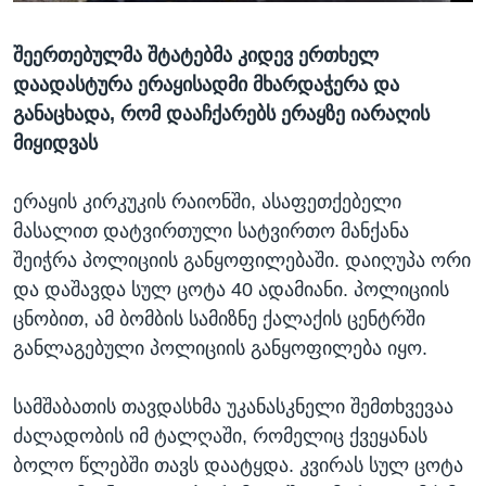
ᲡᲢᲣᲓᲘᲐ ᲕᲐᲨᲘᲜᲒᲢᲝᲜᲘ
ᲔᲙᲝᲜᲝᲛᲘᲙᲐ
Learning English
შეერთებულმა შტატებმა კიდევ ერთხელ
ᲯᲐᲜᲛᲠᲗᲔᲚᲝᲑᲐ
დაადასტურა ერაყისადმი მხარდაჭერა და
ᲗᲕᲐᲚᲘ ᲒᲕᲐᲓᲔᲕᲜᲔᲗ
ᲛᲔᲪᲜᲘᲔᲠᲔᲑᲐ
განაცხადა, რომ დააჩქარებს ერაყზე იარაღის
ᲘᲜᲢᲔᲠᲕᲘᲣ
მიყიდვას
ᲙᲣᲚᲢᲣᲠᲐ
ენები
ერაყის კირკუკის რაიონში, ასაფეთქებელი
ᲒᲐᲚᲘᲚᲔᲝ
მასალით დატვირთული სატვირთო მანქანა
ᲓᲔᲖᲘᲜᲤᲝᲠᲛᲐᲪᲘᲐ
შეიჭრა პოლიციის განყოფილებაში. დაიღუპა ორი
და დაშავდა სულ ცოტა 40 ადამიანი. პოლიციის
ცნობით, ამ ბომბის სამიზნე ქალაქის ცენტრში
განლაგებული პოლიციის განყოფილება იყო.
სამშაბათის თავდასხმა უკანასკნელი შემთხვევაა
ძალადობის იმ ტალღაში, რომელიც ქვეყანას
ბოლო წლებში თავს დაატყდა. კვირას სულ ცოტა