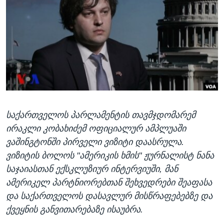
ᲡᲢᲣᲓᲘᲐ ᲕᲐᲨᲘᲜᲒᲢᲝᲜᲘ
ᲔᲙᲝᲜᲝᲛᲘᲙᲐ
Learning English
ᲯᲐᲜᲛᲠᲗᲔᲚᲝᲑᲐ
ᲗᲕᲐᲚᲘ ᲒᲕᲐᲓᲔᲕᲜᲔᲗ
ᲛᲔᲪᲜᲘᲔᲠᲔᲑᲐ
ᲘᲜᲢᲔᲠᲕᲘᲣ
ᲙᲣᲚᲢᲣᲠᲐ
ენები
ᲒᲐᲚᲘᲚᲔᲝ
საქართველოს პარლამენტის თავმჯდომარემ
ᲓᲔᲖᲘᲜᲤᲝᲠᲛᲐᲪᲘᲐ
ირაკლი კობახიძემ ოფიციალურ ამპლუაში
ვაშინგტონში პირველი ვიზიტი დაასრულა.
ვიზიტის ბოლოს "ამერიკის ხმის" ჟურნალისტ ნანა
საჯაიასთან ექსკლუზიურ ინტერვიუში, მან
ამერიკელ პარტნიორებთან შეხვედრები შეაფასა
და საქართველოს დასავლურ მისწრაფებებზე და
ქვეყნის განვითარებაზე ისაუბრა.