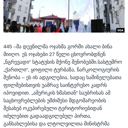
ᲡᲢᲣᲓᲘᲐ ᲕᲐᲨᲘᲜᲒᲢᲝᲜᲘ
ᲔᲙᲝᲜᲝᲛᲘᲙᲐ
Learning English
ᲯᲐᲜᲛᲠᲗᲔᲚᲝᲑᲐ
ᲗᲕᲐᲚᲘ ᲒᲕᲐᲓᲔᲕᲜᲔᲗ
ᲛᲔᲪᲜᲘᲔᲠᲔᲑᲐ
ᲘᲜᲢᲔᲠᲕᲘᲣ
445 –მა დევნილმა ოჯახმა გორში ახალი ბინა
ᲙᲣᲚᲢᲣᲠᲐ
ენები
მიიღო. ეს ოჯახები 27 წელი ცხოვრობდნენ
ᲒᲐᲚᲘᲚᲔᲝ
„ნგრევადი“ სტატუსის მქონე შენობებში.სასტუმრო
ᲓᲔᲖᲘᲜᲤᲝᲠᲛᲐᲪᲘᲐ
„ქართლი“, ყოფილი ტურბაზა, ნარკოლოგიურის
შენობა – ეს ის ადგილებია, სადაც საშინელებათა
ფილმებისთვის უამრავ საინტერესო კადრს
იპოვიდით. „ამერიკის ხმასთან“ საუბრისას ამ
საცხოვრებლების უმძიმესი მდგომარეობის
შესახებ ოკუპირებული ტერიტორიებიდან
იძულებით გადაადგილებულ პირთა,
განსახლებისა და ლტოლვილთა მინისტრმა