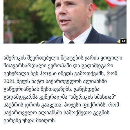
ᲡᲢᲣᲓᲘᲐ ᲕᲐᲨᲘᲜᲒᲢᲝᲜᲘ
ᲔᲙᲝᲜᲝᲛᲘᲙᲐ
Learning English
ᲯᲐᲜᲛᲠᲗᲔᲚᲝᲑᲐ
ᲗᲕᲐᲚᲘ ᲒᲕᲐᲓᲔᲕᲜᲔᲗ
ᲛᲔᲪᲜᲘᲔᲠᲔᲑᲐ
ᲘᲜᲢᲔᲠᲕᲘᲣ
ᲙᲣᲚᲢᲣᲠᲐ
ენები
ამერიკის შეერთებული შტატების ჯარის ყოფილი
ᲒᲐᲚᲘᲚᲔᲝ
მთავარსარდალი ევროპაში და გადამდგარი
ᲓᲔᲖᲘᲜᲤᲝᲠᲛᲐᲪᲘᲐ
გენერალი ბენ ჰოჯესი იმედს გამოთქვამს, რომ
2021 წელს ნატო საქართველოს ალიანსში
გაწევრიანებას შესთავაზებს. განცხდება
გადამდგარმა გენერალმა "ამერიკის ხმასთან"
საუბრის დროს გააკეთა. ჰოჯესი ფიქრობს, რომ
საქართველო ალიანსში სამოქმედო გეგმის
გარეშე უნდა მიიღონ.