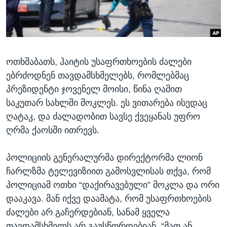
ᲡᲢᲣᲓᲘᲐ ᲕᲐᲨᲘᲜᲒᲢᲝᲜᲘ
ᲔᲙᲝᲜᲝᲛᲘᲙᲐ
Learning English
ᲯᲐᲜᲛᲠᲗᲔᲚᲝᲑᲐ
ᲗᲕᲐᲚᲘ ᲒᲕᲐᲓᲔᲕᲜᲔᲗ
ᲛᲔᲪᲜᲘᲔᲠᲔᲑᲐ
ოთხშაბათს, ჰაიტის უსაფრთხოების ძალები
ᲘᲜᲢᲔᲠᲕᲘᲣ
ებრძოდნენ თავდამსხმელებს, რომლებმაც
ᲙᲣᲚᲢᲣᲠᲐ
პრეზიდენტი ჯოვენელ მოისი, წინა ღამით
ენები
ᲒᲐᲚᲘᲚᲔᲝ
საკუთარ სახლში მოკლეს. ეს ვითარება ისედაც
ღატაკ, და ძალადობით სავსე ქვეყანას უფრო
ᲓᲔᲖᲘᲜᲤᲝᲠᲛᲐᲪᲘᲐ
ღრმა ქაოსში ითრევს.
პოლიციის გენერალურმა დირექტორმა ლიონ
ჩარლზმა ტელევიზიით გამოსვლისას თქვა, რომ
პოლიციამ ოთხი “დაქირავებული” მოკლა და ორი
დააკავა. მან იქვე დაამატა, რომ უსაფრთხოების
ძალები არ გაჩერდებიან, სანამ ყველა
თავდამსხმელს არ გაუსწორდებიან. “მათ ან