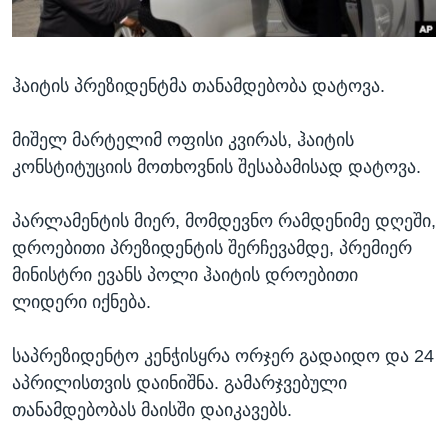
ᲡᲢᲣᲓᲘᲐ ᲕᲐᲨᲘᲜᲒᲢᲝᲜᲘ
ᲔᲙᲝᲜᲝᲛᲘᲙᲐ
Learning English
ᲯᲐᲜᲛᲠᲗᲔᲚᲝᲑᲐ
ჰაიტის პრეზიდენტმა თანამდებობა დატოვა.
ᲗᲕᲐᲚᲘ ᲒᲕᲐᲓᲔᲕᲜᲔᲗ
ᲛᲔᲪᲜᲘᲔᲠᲔᲑᲐ
ᲘᲜᲢᲔᲠᲕᲘᲣ
მიშელ მარტელიმ ოფისი კვირას, ჰაიტის
ᲙᲣᲚᲢᲣᲠᲐ
კონსტიტუციის მოთხოვნის შესაბამისად დატოვა.
ენები
ᲒᲐᲚᲘᲚᲔᲝ
პარლამენტის მიერ, მომდევნო რამდენიმე დღეში,
ᲓᲔᲖᲘᲜᲤᲝᲠᲛᲐᲪᲘᲐ
დროებითი პრეზიდენტის შერჩევამდე, პრემიერ
მინისტრი ევანს პოლი ჰაიტის დროებითი
ლიდერი იქნება.
საპრეზიდენტო კენჭისყრა ორჯერ გადაიდო და 24
აპრილისთვის დაინიშნა. გამარჯვებული
თანამდებობას მაისში დაიკავებს.