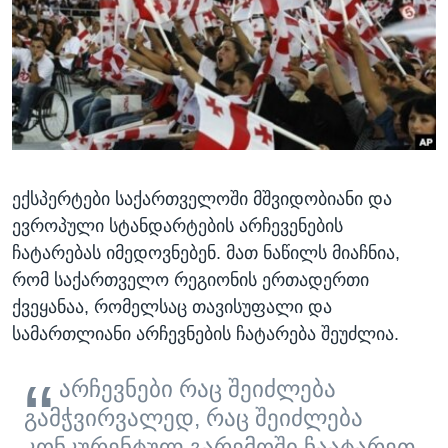
ᲡᲢᲣᲓᲘᲐ ᲕᲐᲨᲘᲜᲒᲢᲝᲜᲘ
ᲔᲙᲝᲜᲝᲛᲘᲙᲐ
Learning English
ᲯᲐᲜᲛᲠᲗᲔᲚᲝᲑᲐ
ᲗᲕᲐᲚᲘ ᲒᲕᲐᲓᲔᲕᲜᲔᲗ
ᲛᲔᲪᲜᲘᲔᲠᲔᲑᲐ
ᲘᲜᲢᲔᲠᲕᲘᲣ
ᲙᲣᲚᲢᲣᲠᲐ
ენები
ექსპერტები საქართველოში მშვიდობიანი და
ᲒᲐᲚᲘᲚᲔᲝ
ევროპული სტანდარტების არჩევენების
ᲓᲔᲖᲘᲜᲤᲝᲠᲛᲐᲪᲘᲐ
ჩატარებას იმედოვნებენ. მათ ნაწილს მიაჩნია,
რომ საქართველო რეგიონის ერთადერთი
ქვეყანაა, რომელსაც თავისუფალი და
სამართლიანი არჩევნების ჩატარება შეუძლია.
არჩევნები რაც შეიძლება
გამჭვირვალედ, რაც შეიძლება
კონკურენტულ გარემოში ჩაატარეთ.