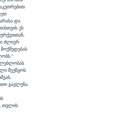
საკუთრებით
რეთ
კარასა და
თისთვის ეს
თურქეთთან,
ვი ძლიერ
 მოქმედებას
ობს.”
აძლებლობას
ელი შეუწყოს
შვას.
ფითი გავლენა
ის
, თვლის