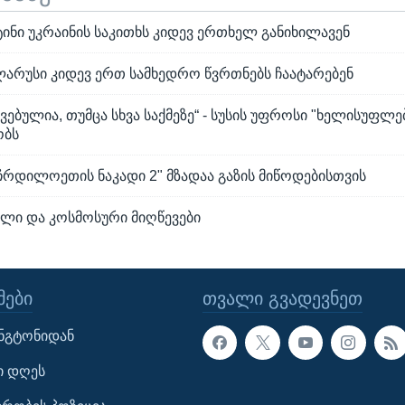
ტინი უკრაინის საკითხს კიდევ ერთხელ განიხილავენ
ლარუსი კიდევ ერთ სამხედრო წვრთნებს ჩაატარებენ
ებულია, თუმცა სხვა საქმეზე“ - სუსის უფროსი "ხელისუფლე
ობს
ჩრდილოეთის ნაკადი 2" მზადაა გაზის მიწოდებისთვის
ლი და კოსმოსური მიღწევები
ᲔᲑᲘ
ᲗᲕᲐᲚᲘ ᲒᲕᲐᲓᲔᲕᲜᲔᲗ
ინგტონიდან
ი დღეს