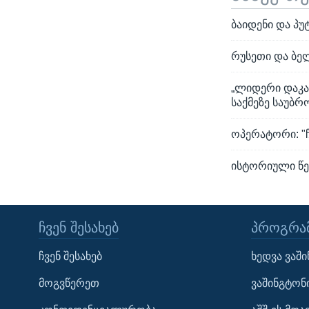
ბაიდენი და პუ
რუსეთი და ბე
„ლიდერი დაკავ
საქმეზე საუბრ
ოპერატორი: "
ისტორიული წე
ᲩᲕᲔᲜ ᲨᲔᲡᲐᲮᲔᲑ
ᲞᲠᲝᲒᲠᲐᲛ
Learning English
ჩვენ შესახებ
ხედვა ვაშ
ᲗᲕᲐᲚᲘ ᲒᲕᲐᲓᲔᲕᲜᲔᲗ
მოგვწერეთ
ვაშინგტონ