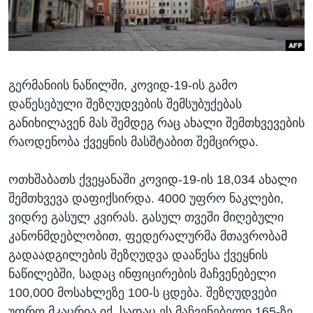
ᲡᲢᲣᲓᲘᲐ ᲕᲐᲨᲘᲜᲒᲢᲝᲜᲘ
ᲔᲙᲝᲜᲝᲛᲘᲙᲐ
Learning English
ᲯᲐᲜᲛᲠᲗᲔᲚᲝᲑᲐ
ᲗᲕᲐᲚᲘ ᲒᲕᲐᲓᲔᲕᲜᲔᲗ
ᲛᲔᲪᲜᲘᲔᲠᲔᲑᲐ
გერმანიის ნაწილში, კოვიდ-19-ის გამო
ᲘᲜᲢᲔᲠᲕᲘᲣ
დაწესებული შეზღუდვების შემსუბუქებას
ᲙᲣᲚᲢᲣᲠᲐ
განიხილავენ მას შემდეგ რაც ახალი შემთხვევების
ენები
ᲒᲐᲚᲘᲚᲔᲝ
რაოდენობა ქვეყნის მასშტაბით შემცირდა.
ᲓᲔᲖᲘᲜᲤᲝᲠᲛᲐᲪᲘᲐ
ოთხშაბათს ქვეყანაში კოვიდ-19-ის 18,034 ახალი
შემთხვევა დაფიქსირდა. 4000 უფრო ნაკლები,
ვიდრე გასულ კვირას. გასულ თვეში მიღებული
კანონმდებლობით, ფედერალურმა მთავრობამ
გადაადგილების შეზღუდვა დააწესა ქვეყნის
ნაწილებში, სადაც ინფიცირების მაჩვენებელი
100,000 მოსახლეზე 100-ს ცდება. შეზღუდვები
უფრო მკაცრია იქ, სადაც ეს მაჩვენებელი 165-ზე