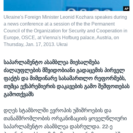
ᲡᲢᲣᲓᲘᲐ ᲕᲐᲨᲘᲜᲒᲢᲝᲜᲘ
ᲔᲙᲝᲜᲝᲛᲘᲙᲐ
Learning English
ᲯᲐᲜᲛᲠᲗᲔᲚᲝᲑᲐ
Ukraine's Foreign Minister Leonid Kozhara speakes during
a news conference at a session of the the Permanent
ᲗᲕᲐᲚᲘ ᲒᲕᲐᲓᲔᲕᲜᲔᲗ
ᲛᲔᲪᲜᲘᲔᲠᲔᲑᲐ
Council of the Organization for Security and Cooperation in
Europe, OSCE, at Vienna's Hofburg palace, Austria, on
ᲘᲜᲢᲔᲠᲕᲘᲣ
Thursday, Jan. 17, 2013. Ukrai
ᲙᲣᲚᲢᲣᲠᲐ
ენები
ᲒᲐᲚᲘᲚᲔᲝ
საპარლამენტო ასამბლეა მიესალმება
ᲓᲔᲖᲘᲜᲤᲝᲠᲛᲐᲪᲘᲐ
ძალაუფლების მშვიდობიანი გადაცემის პირველ
ფაქტს და მიმდინარე სასამართლო რეფორმებს,
თუმცა ექსპრემიერის დაკავების გამო შეშფოთებას
გამოთქვამს
დღეს სტამბოლში ევროპის უშიშროების და
თანამშრომლობის ორგანიზაციის ყოველწლიური
საპარლამენტო ასამბლეა დასრულდა. 22-ე