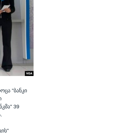
ოცა "ბანკი
ი
ნკმა" 39
.
კის"