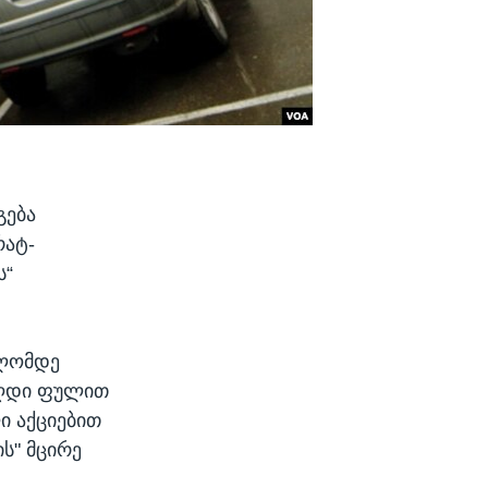
გება
რატ-
ს“
ოლომდე
აღდი ფულით
ი აქციებით
ის" მცირე