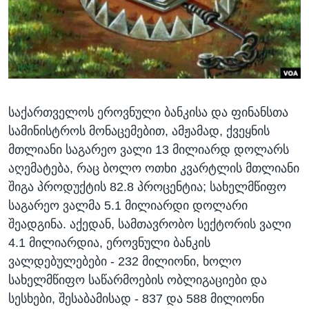
ᲡᲢᲣᲓᲘᲐ ᲕᲐᲨᲘᲜᲒᲢᲝᲜᲘ
ᲔᲙᲝᲜᲝᲛᲘᲙᲐ
Learning English
ᲯᲐᲜᲛᲠᲗᲔᲚᲝᲑᲐ
ᲗᲕᲐᲚᲘ ᲒᲕᲐᲓᲔᲕᲜᲔᲗ
ᲛᲔᲪᲜᲘᲔᲠᲔᲑᲐ
ᲘᲜᲢᲔᲠᲕᲘᲣ
საქართველოს ეროვნული ბანკისა და ფინანსთა
ᲙᲣᲚᲢᲣᲠᲐ
ენები
სამინისტროს მონაცემებით, ამჟამად, ქვეყნის
ᲒᲐᲚᲘᲚᲔᲝ
მთლიანი საგარეო ვალი 13 მილიარდ დოლარს
ᲓᲔᲖᲘᲜᲤᲝᲠᲛᲐᲪᲘᲐ
აღემატება, რაც ბოლო ოთხი კვარტლის მთლიანი
შიგა პროდუქტის 82.8 პროცენტია; სახელმწიფო
საგარეო ვალმა 5.1 მილიარდი დოლარი
შეადგინა. აქედან, სამთავრობო სექტორის ვალი
4.1 მილიარდია, ეროვნული ბანკის
ვალდებულებები - 232 მილიონი, ხოლო
სახელმწიფო საწარმოების ობლიგაციები და
სესხები, შესაბამისად - 837 და 588 მილიონი