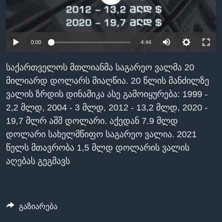
ᲡᲢᲣᲓᲘᲐ ᲕᲐᲨᲘᲜᲒᲢᲝᲜᲘ
ᲔᲙᲝᲜᲝᲛᲘᲙᲐ
Learning English
ᲯᲐᲜᲛᲠᲗᲔᲚᲝᲑᲐ
0:00
4:44
ᲗᲕᲐᲚᲘ ᲒᲕᲐᲓᲔᲕᲜᲔᲗ
ᲛᲔᲪᲜᲘᲔᲠᲔᲑᲐ
ᲘᲜᲢᲔᲠᲕᲘᲣ
საქართველოს მთლიანმა საგარეო ვალმა 20
მილიარდ დოლარს მიაღწია. 20 წლის მანძილზე
ᲙᲣᲚᲢᲣᲠᲐ
ენები
ვალის ზრდის დინამიკა ასე გამოიყურება: 1999 -
ᲒᲐᲚᲘᲚᲔᲝ
2,2 მლდ, 2004 - 3 მლდ, 2012 - 13,2 მლდ, 2020 -
ᲓᲔᲖᲘᲜᲤᲝᲠᲛᲐᲪᲘᲐ
19,7 მლრ აშშ დოლარი. აქედან 7.9 მლდ
დოლარი სახელმწიფო საგარეო ვალია. 2021
წელს მთავრობა 1,5 მლდ დოლარის ვალის
აღებას გეგმავს
გაზიარება