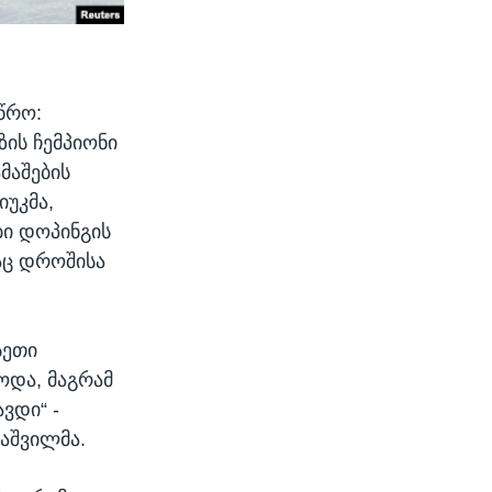
წრო:
ზის ჩემპიონი
მაშების
უკმა,
ბი დოპინგის
აც დროშისა
სეთი
ოდა, მაგრამ
ვდი“ -
აშვილმა.