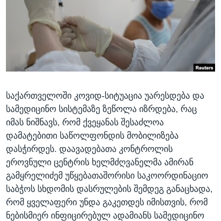
ᲡᲢᲣᲓᲘᲐ ᲕᲐᲨᲘᲜᲒᲢᲝᲜᲘ
ᲔᲙᲝᲜᲝᲛᲘᲙᲐ
Learning English
ᲯᲐᲜᲛᲠᲗᲔᲚᲝᲑᲐ
ᲗᲕᲐᲚᲘ ᲒᲕᲐᲓᲔᲕᲜᲔᲗ
ᲛᲔᲪᲜᲘᲔᲠᲔᲑᲐ
ᲘᲜᲢᲔᲠᲕᲘᲣ
ᲙᲣᲚᲢᲣᲠᲐ
ენები
საქართველოში კოვიდ-სიტუაცია უარესდება და
ᲒᲐᲚᲘᲚᲔᲝ
სამედიცინო სისტემაზე ზეწოლა იზრდება, რაც
ᲓᲔᲖᲘᲜᲤᲝᲠᲛᲐᲪᲘᲐ
იმას ნიშნავს, რომ ქვეყანას შესაძლოა
დამატებითი საწოლფონდის მობილიზება
დასჭირდეს. დაავადებათა კონტროლის
ეროვნული ცენტრის ხელმძღვანელმა ამირან
გამყრელიძემ უწყებათაშორისი საკოორდინაციო
საბჭოს სხდომის დასრულების შემდეგ განაცხადა,
რომ ყველაფერი უნდა გაკეთდეს იმისთვის, რომ
ნებისმიერ ინფიცირებულ ადამიანს სამედიცინო