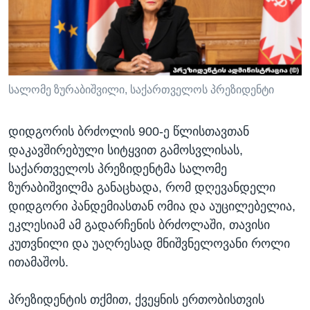
ᲡᲢᲣᲓᲘᲐ ᲕᲐᲨᲘᲜᲒᲢᲝᲜᲘ
ᲔᲙᲝᲜᲝᲛᲘᲙᲐ
Learning English
ᲯᲐᲜᲛᲠᲗᲔᲚᲝᲑᲐ
ᲗᲕᲐᲚᲘ ᲒᲕᲐᲓᲔᲕᲜᲔᲗ
ᲛᲔᲪᲜᲘᲔᲠᲔᲑᲐ
ᲘᲜᲢᲔᲠᲕᲘᲣ
სალომე ზურაბიშვილი, საქართველოს პრეზიდენტი
ᲙᲣᲚᲢᲣᲠᲐ
ენები
დიდგორის ბრძოლის 900-ე წლისთავთან
ᲒᲐᲚᲘᲚᲔᲝ
დაკავშირებული სიტყვით გამოსვლისას,
ᲓᲔᲖᲘᲜᲤᲝᲠᲛᲐᲪᲘᲐ
საქართველოს პრეზიდენტმა სალომე
ზურაბიშვილმა განაცხადა, რომ დღევანდელი
დიდგორი პანდემიასთან ომია და აუცილებელია,
ეკლესიამ ამ გადარჩენის ბრძოლაში, თავისი
კუთვნილი და უაღრესად მნიშვნელოვანი როლი
ითამაშოს.
პრეზიდენტის თქმით, ქვეყნის ერთობისთვის