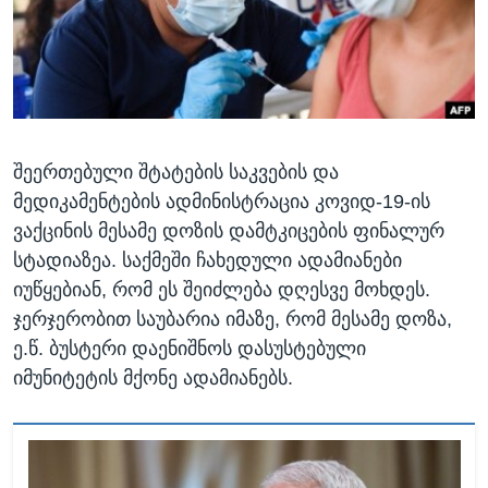
ᲡᲢᲣᲓᲘᲐ ᲕᲐᲨᲘᲜᲒᲢᲝᲜᲘ
ᲔᲙᲝᲜᲝᲛᲘᲙᲐ
Learning English
ᲯᲐᲜᲛᲠᲗᲔᲚᲝᲑᲐ
ᲗᲕᲐᲚᲘ ᲒᲕᲐᲓᲔᲕᲜᲔᲗ
ᲛᲔᲪᲜᲘᲔᲠᲔᲑᲐ
ᲘᲜᲢᲔᲠᲕᲘᲣ
შეერთებული შტატების საკვების და
ᲙᲣᲚᲢᲣᲠᲐ
ენები
მედიკამენტების ადმინისტრაცია კოვიდ-19-ის
ᲒᲐᲚᲘᲚᲔᲝ
ვაქცინის მესამე დოზის დამტკიცების ფინალურ
ᲓᲔᲖᲘᲜᲤᲝᲠᲛᲐᲪᲘᲐ
სტადიაზეა. საქმეში ჩახედული ადამიანები
იუწყებიან, რომ ეს შეიძლება დღესვე მოხდეს.
ჯერჯერობით საუბარია იმაზე, რომ მესამე დოზა,
ე.წ. ბუსტერი დაენიშნოს დასუსტებული
იმუნიტეტის მქონე ადამიანებს.